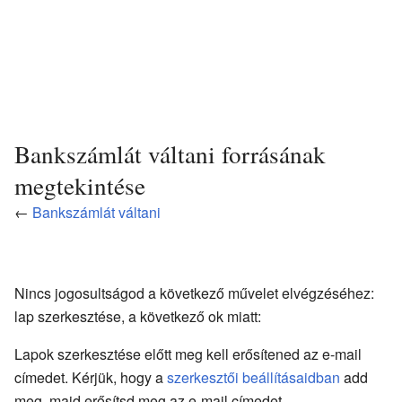
Bankszámlát váltani forrásának
megtekintése
←
Bankszámlát váltani
Nincs jogosultságod a következő művelet elvégzéséhez:
lap szerkesztése, a következő ok miatt:
Lapok szerkesztése előtt meg kell erősítened az e-mail
címedet. Kérjük, hogy a
szerkesztői beállításaidban
add
meg, majd erősítsd meg az e-mail címedet.