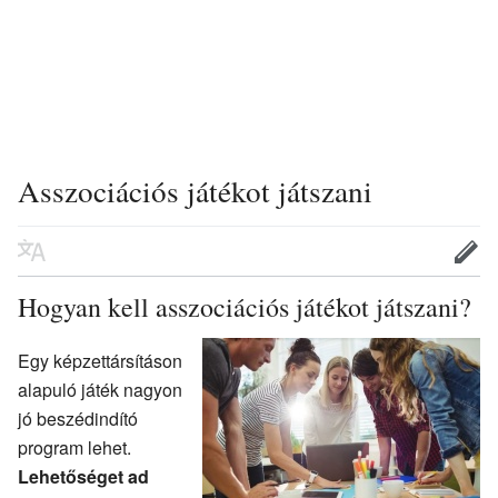
Asszociációs játékot játszani
Hogyan kell asszociációs játékot játszani?
Egy képzettársításon
alapuló játék nagyon
jó beszédindító
program lehet.
Lehetőséget ad