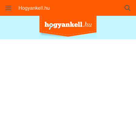
Hogyankell.hu