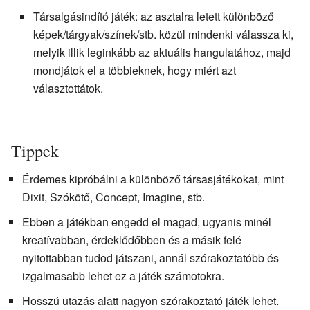
Társalgásindító játék: az asztalra letett különböző
képek/tárgyak/színek/stb. közül mindenki válassza ki,
melyik illik leginkább az aktuális hangulatához, majd
mondjátok el a többieknek, hogy miért azt
választottátok.
Tippek
Érdemes kipróbálni a különböző társasjátékokat, mint
Dixit, Szókötő, Concept, Imagine, stb.
Ebben a játékban engedd el magad, ugyanis minél
kreatívabban, érdeklődőbben és a másik felé
nyitottabban tudod játszani, annál szórakoztatóbb és
izgalmasabb lehet ez a játék számotokra.
Hosszú utazás alatt nagyon szórakoztató játék lehet.