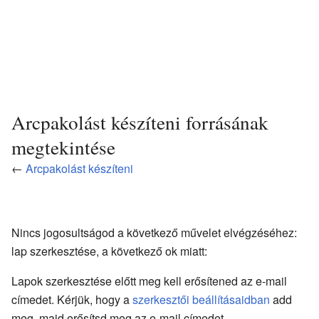
Arcpakolást készíteni forrásának
megtekintése
←
Arcpakolást készíteni
Nincs jogosultságod a következő művelet elvégzéséhez:
lap szerkesztése, a következő ok miatt:
Lapok szerkesztése előtt meg kell erősítened az e-mail
címedet. Kérjük, hogy a
szerkesztői beállításaidban
add
meg, majd erősítsd meg az e-mail címedet.