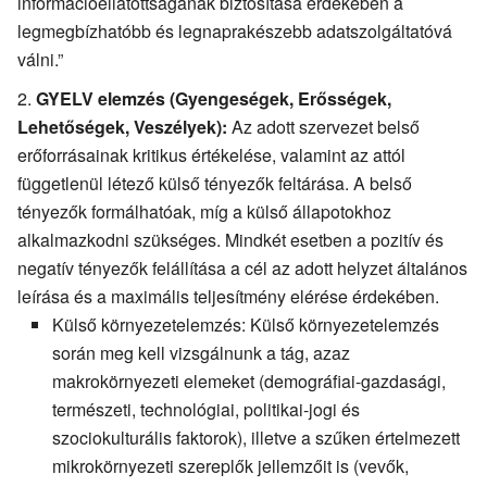
információellátottságának biztosítása érdekében a
legmegbízhatóbb és legnaprakészebb adatszolgáltatóvá
válni.”
GYELV elemzés (Gyengeségek, Erősségek,
Lehetőségek, Veszélyek):
Az adott szervezet belső
erőforrásainak kritikus értékelése, valamint az attól
függetlenül létező külső tényezők feltárása. A belső
tényezők formálhatóak, míg a külső állapotokhoz
alkalmazkodni szükséges. Mindkét esetben a pozitív és
negatív tényezők felállítása a cél az adott helyzet általános
leírása és a maximális teljesítmény elérése érdekében.
Külső környezetelemzés: Külső környezetelemzés
során meg kell vizsgálnunk a tág, azaz
makrokörnyezeti elemeket (demográfiai-gazdasági,
természeti, technológiai, politikai-jogi és
szociokulturális faktorok), illetve a szűken értelmezett
mikrokörnyezeti szereplők jellemzőit is (vevők,