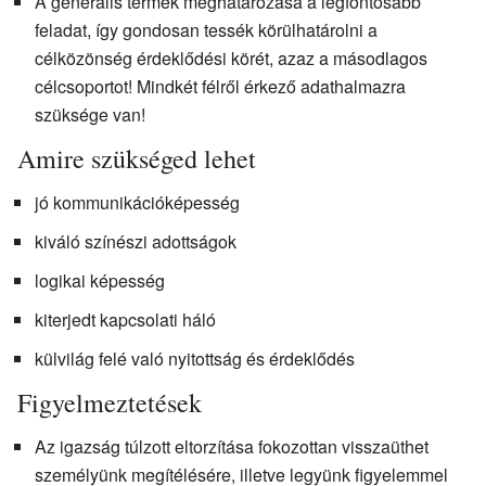
A generális termék meghatározása a legfontosabb
feladat, így gondosan tessék körülhatárolni a
célközönség érdeklődési körét, azaz a másodlagos
célcsoportot! Mindkét félről érkező adathalmazra
szüksége van!
Amire szükséged lehet
jó kommunikációképesség
kiváló színészi adottságok
logikai képesség
kiterjedt kapcsolati háló
külvilág felé való nyitottság és érdeklődés
Figyelmeztetések
Az igazság túlzott eltorzítása fokozottan visszaüthet
személyünk megítélésére, illetve legyünk figyelemmel