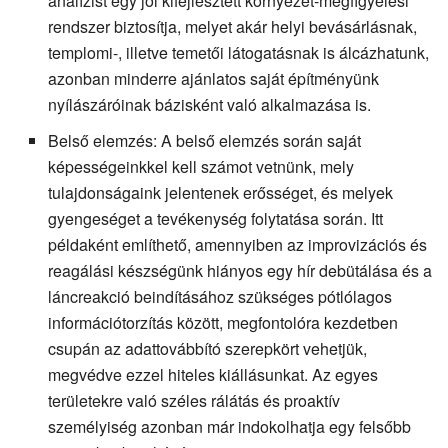
analízist egy jól kifejlesztett környezet-megfigyelési
rendszer biztosítja, melyet akár helyi bevásárlásnak,
templomi-, illetve temetői látogatásnak is álcázhatunk,
azonban minderre ajánlatos saját építményünk
nyílászáróinak bázisként való alkalmazása is.
Belső elemzés: A belső elemzés során saját
képességeinkkel kell számot vetnünk, mely
tulajdonságaink jelentenek erősséget, és melyek
gyengeséget a tevékenység folytatása során. Itt
példaként említhető, amennyiben az improvizációs és
reagálási készségünk hiányos egy hír debütálása és a
láncreakció beindításához szükséges pótlólagos
információtorzítás között, megfontolóra kezdetben
csupán az adattovábbító szerepkört vehetjük,
megvédve ezzel hiteles kiállásunkat. Az egyes
területekre való széles rálátás és proaktív
személyiség azonban már indokolhatja egy felsőbb