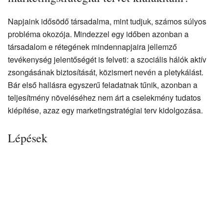
Napjaink idősödő társadalma, mint tudjuk, számos súlyos
probléma okozója. Mindezzel egy időben azonban a
társadalom e rétegének mindennapjaira jellemző
tevékenység jelentőségét is felveti: a szociális hálók aktív
zsongásának biztosítását, közismert nevén a pletykálást.
Bár első hallásra egyszerű feladatnak tűnik, azonban a
teljesítmény növeléséhez nem árt a cselekmény tudatos
kiépítése, azaz egy marketingstratégiai terv kidolgozása.
Lépések