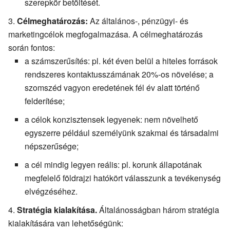
szerepkör betöltését.
Célmeghatározás:
Az általános-, pénzügyi- és
marketingcélok megfogalmazása. A célmeghatározás
során fontos:
a számszerűsítés: pl. két éven belül a hiteles források
rendszeres kontaktusszámának 20%-os növelése; a
szomszéd vagyon eredetének fél év alatt történő
felderítése;
a célok konzisztensek legyenek: nem növelhető
egyszerre például személyünk szakmai és társadalmi
népszerűsége;
a cél mindig legyen reális: pl. korunk állapotának
megfelelő földrajzi hatókört válasszunk a tevékenység
elvégzéséhez.
Stratégia kialakítása.
Általánosságban három stratégia
kialakítására van lehetőségünk: