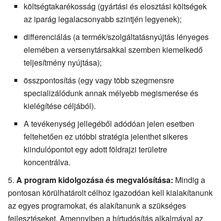
költségtakarékosság (gyártási és elosztási költségek
az iparág legalacsonyabb szintjén legyenek);
differenciálás (a termék/szolgáltatásnyújtás lényeges
elemében a versenytársakkal szemben kiemelkedő
teljesítmény nyújtása);
összpontosítás (egy vagy több szegmensre
specializálódunk annak mélyebb megismerése és
kielégítése céljából).
A tevékenység jellegéből adódóan jelen esetben
feltehetően ez utóbbi stratégia jelenthet sikeres
kiindulópontot egy adott földrajzi területre
koncentrálva.
A program kidolgozása és megvalósítása:
Mindig a
pontosan körülhatárolt célhoz igazodóan kell kialakítanunk
az egyes programokat, és alakítanunk a szükséges
fejlesztéseket. Amennyiben a hírtudósítás alkalmával az