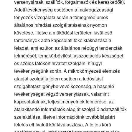
versenytársak, szállítók, forgalmazók és kereskedők).
Adott tevékenység esetében a makrogazdasági
tényezők vizsgálata során a tömegmédiumok
általános híradási szolgáltatásainak nyomon
követése, illetve a működési területen kívül eső
tartományok adta kapcsolati tőke kiaknázása a
feladat, ami ezúton az általános népügyi tendenciák
felmérését, témakörbővítést, asszociációs készséget
és széles látókört hivatott szolgálni hírügyi
tevékenységünk során. A mikrokörnyezeti elemzés
alapját szolgálja jelen esetben a tudósítási
szolgáltatást igénybe vevő közönség, a hasonló
tevékenységet végző versenytársak, valamint
kapcsolatainak, teljesítményeinek felmérése, az
átalakítandó információk alapját szolgáló adatszállítók
szelektálása, illetve információink továbbításáért
felelős elhivatott kör kiválasztása. A teljes körű