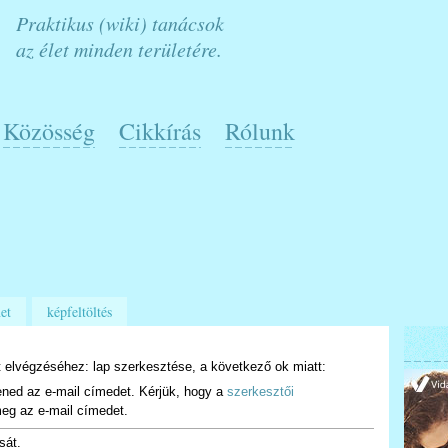
Praktikus (wiki) tanácsok
az élet minden területére.
Közösség
Cikkírás
Rólunk
et
képfeltöltés
 elvégzéséhez: lap szerkesztése, a következő ok miatt:
ened az e-mail címedet. Kérjük, hogy a
szerkesztői
eg az e-mail címedet.
sát.