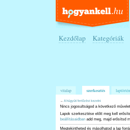
Kezdőlap
Kategóriák
szerkesztés
vitalap
laptörtén
←
A húgyúti fertőzést kezelni
Nincs jogosultságod a következő művelet
Lapok szerkesztése előtt meg kell erősít
beállításaidban
add meg, majd erősítsd m
Megtekintheted és másolhatod a lap forrá