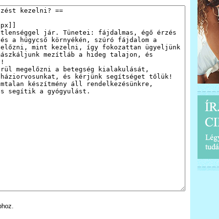
phoz.