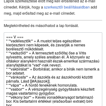
Lapok szerkesztése előtt meg kell erősítened az e-mail
címedet. Kérjük, hogy a
szerkesztői beállításaidban
add
meg, majd erősítsd meg az e-mail címedet.
Megtekintheted és másolhatod a lap forrását.