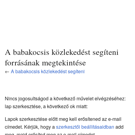
A babakocsis közlekedést segíteni
forrásának megtekintése
←
A babakocsis közlekedést segíteni
Nincs jogosultságod a következő művelet elvégzéséhez:
lap szerkesztése, a következő ok miatt:
Lapok szerkesztése előtt meg kell erősítened az e-mail
címedet. Kérjük, hogy a
szerkesztői beállításaidban
add
meg, majd erősítsd meg az e-mail címedet.