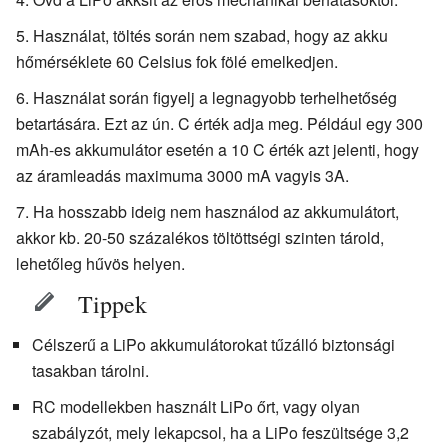
Használat, töltés során nem szabad, hogy az akku
hőmérséklete 60 Celsius fok fölé emelkedjen.
Használat során figyelj a legnagyobb terhelhetőség
betartására. Ezt az ún. C érték adja meg. Például egy 300
mAh-es akkumulátor esetén a 10 C érték azt jelenti, hogy
az áramleadás maximuma 3000 mA vagyis 3A.
Ha hosszabb ideig nem használod az akkumulátort,
akkor kb. 20-50 százalékos töltöttségi szinten tárold,
lehetőleg hűvös helyen.
Tippek
Célszerű a LiPo akkumulátorokat tűzálló biztonsági
tasakban tárolni.
RC modellekben használt LiPo őrt, vagy olyan
szabályzót, mely lekapcsol, ha a LiPo feszültsége 3,2