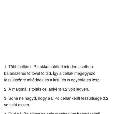
Több cellás LiPo akkumulátort minden esetben
balanszeres töltővel töltsd. Így a cellák megegyező
feszültségre töltődnek és a kisülés is egyenletes lesz.
A maximális töltés cellánként 4,2 volt legyen.
Soha ne hagyd, hogy a LiPo cellánkénti feszültsége 3,2
volt alá essen.
Óvd a LiPo akksit az erős mechanikai behatásoktól.