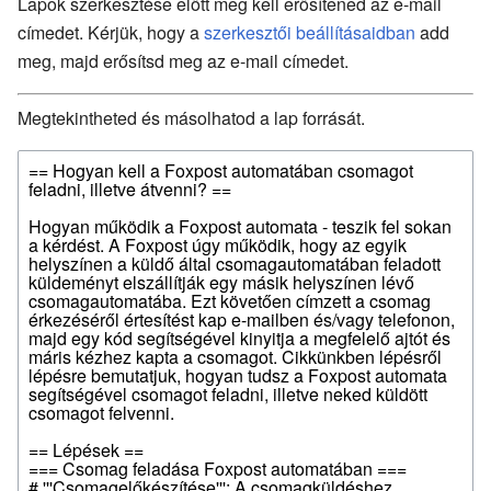
Lapok szerkesztése előtt meg kell erősítened az e-mail
címedet. Kérjük, hogy a
szerkesztői beállításaidban
add
meg, majd erősítsd meg az e-mail címedet.
Megtekintheted és másolhatod a lap forrását.