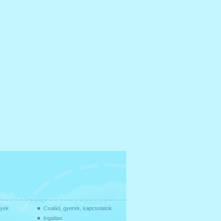
gyek
Család, gyerek, kapcsolatok
Ingatlan