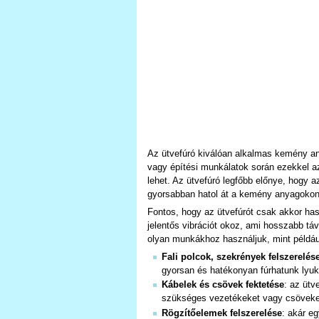
Az ütvefúró kiválóan alkalmas kemény anya
vagy építési munkálatok során ezekkel az
lehet. Az ütvefúró legfőbb előnye, hog
gyorsabban hatol át a kemény anyagoko
Fontos, hogy az ütvefúrót csak akkor h
jelentős vibrációt okoz, ami hosszabb táv
olyan munkákhoz használjuk, mint példáu
Fali polcok, szekrények felszerelés
gyorsan és hatékonyan fúrhatunk lyuka
Kábelek és csövek fektetése
: az ütv
szükséges vezetékeket vagy csöveke
Rögzítőelemek felszerelése
: akár e