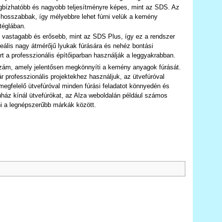
gbízhatóbb és nagyobb teljesítményre képes, mint az SDS. Az
hosszabbak, így mélyebbre lehet fúrni velük a kemény
téglában.
vastagabb és erősebb, mint az SDS Plus, így ez a rendszer
eális nagy átmérőjű lyukak fúrására és nehéz bontási
a professzionális építőiparban használják a leggyakrabban.
szám, amely jelentősen megkönnyíti a kemény anyagok fúrását.
ár professzionális projektekhez használjuk, az ütvefúróval
megfelelő ütvefúróval minden fúrási feladatot könnyedén és
áz kínál ütvefúrókat, az Alza weboldalán például számos
ni a legnépszerűbb márkák között.