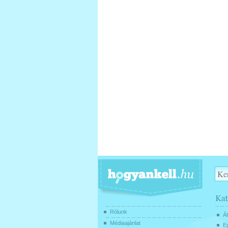
Rólunk
Ál
Médiaajánlat
E