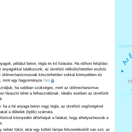
gok, például beton, tégla és kő fúrására. Ha otthoni felújítási
 anyagokkal találkozunk, az ütvefúró nélkülözhetetlen eszköz
y az ütőmechanizmusnak köszönhetően sokkal könnyebben és
n, mint egy hagyományos
fúró
.
asználjuk, ha valóban szükséges, mert az ütőmechanizmus
on fárasztó lehet a felhasználónak. Ideális esetben az ütvefúrót
l:
e
: ha a fal anyaga beton vagy tégla, az ütvefúró segítségével
kat a dűbelek (tiplik) számára.
efúróval könnyedén átfúrhatjuk a falakat, hogy elhelyezhessük a
t.
gy nehéz tükör, akár egy kültéri lámpa felszereléséről van szó, az