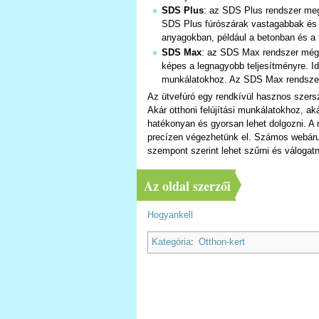
SDS Plus
: az SDS Plus rendszer me
SDS Plus fúrószárak vastagabbak és 
anyagokban, például a betonban és a 
SDS Max
: az SDS Max rendszer még 
képes a legnagyobb teljesítményre. Id
munkálatokhoz. Az SDS Max rendszert 
Az ütvefúró egy rendkívül hasznos szer
Akár otthoni felújítási munkálatokhoz, ak
hatékonyan és gyorsan lehet dolgozni. A 
precízen végezhetünk el. Számos webáruh
szempont szerint lehet szűrni és válogat
Az oldal szerzői
Hogyankell
Kategória
:
Otthon-kert