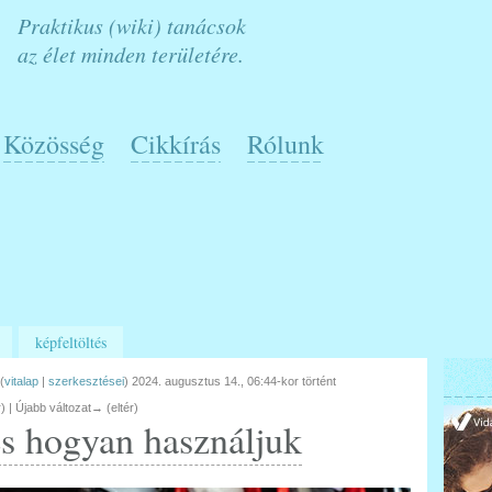
Praktikus (wiki) tanácsok
az élet minden területére.
Közösség
Cikkírás
Rólunk
képfeltöltés
(
vitalap
|
szerkesztései
)
2024. augusztus 14., 06:44-kor történt
r) | Újabb változat→ (eltér)
és hogyan használjuk