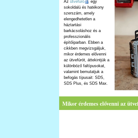
Az
ütvefúró
egy
sokoldalú és hatékony
szerszám, amely
elengedhetetlen a
háztartási
barkácsoláshoz és a
professzionális
építőiparban. Ebben a
cikkben megvizsgáljuk,
mikor érdemes elővenni
az ütvefúrót, áttekintjük a
különböző faltípusokat,
valamint bemutatjuk a
befogás típusait: SDS,
SDS Plus, és SDS Max.
Mikor érdemes elővenni az ütve