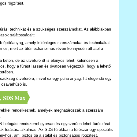
ágos rögzítést.
 fúrási technikát és a szükséges szerszámokat. Az alábbiakban
 azok sajátosságait:
bb építőanyag, amely különleges szerszámokat és technikákat
asznos, mert az ütőmechanizmus révén könnyedén áthatol a
 beton, de az ütvefúró itt is előnyös lehet, különösen a
os, hogy a fúrást lassan és óvatosan végezzük, hogy a lehető
zetében.
 szükség ütvefúróra, mivel ez egy puha anyag. Itt elegendő egy
 csavarhúzó is.
s, SDS Max
erekkel rendelkeznek, amelyek meghatározzák a szerszám
.
S befogási rendszerrel gyorsan és egyszerűen lehet fúrószárat
kak fúrására alkalmas. Az SDS fúrókban a fúrószár egy speciális
nyhoz, ami biztosítja a stabil és biztonságos rögzítést.