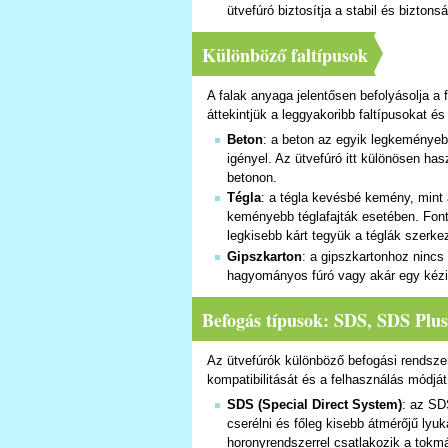
ütvefúró biztosítja a stabil és biztons
Különböző faltípusok
A falak anyaga jelentősen befolyásolja a
áttekintjük a leggyakoribb faltípusokat és
Beton
: a beton az egyik legkeménye
igényel. Az ütvefúró itt különösen h
betonon.
Tégla
: a tégla kevésbé kemény, mint a
keményebb téglafajták esetében. Font
legkisebb kárt tegyük a téglák szerke
Gipszkarton
: a gipszkartonhoz nincs
hagyományos fúró vagy akár egy kézi
Befogás típusok: SDS, SDS Plu
Az ütvefúrók különböző befogási rendsz
kompatibilitását és a felhasználás módját
SDS (Special Direct System)
: az SD
cserélni és főleg kisebb átmérőjű lyu
horonyrendszerrel csatlakozik a tokmá