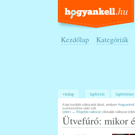
Kezdőlap
Kategóriák
vitalap
lapforrás
laptörténet
A lap korábbi változatát látod, amilyen
Hogyankell
szerkesztése után volt.
(
eltér
)
← Régebbi változat
| Aktuális változat (elté
Ütvefúró: mikor 