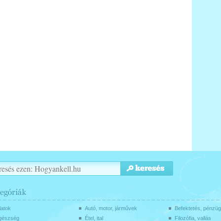
latok
Autó, motor, járművek
Befektetés, pénzü
gészség
Étel, ital
Filozófia, vallás