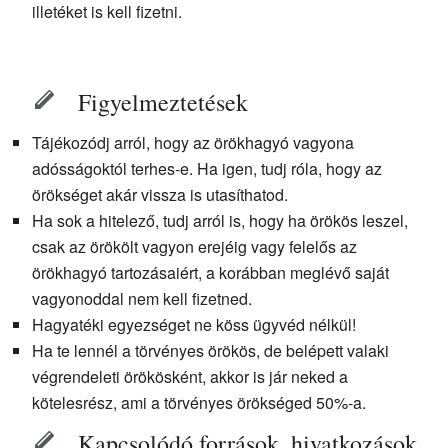
illetéket is kell fizetni.
Figyelmeztetések
Tájékozódj arról, hogy az örökhagyó vagyona
adósságoktól terhes-e. Ha igen, tudj róla, hogy az
örökséget akár vissza is utasíthatod.
Ha sok a hitelező, tudj arról is, hogy ha örökös leszel,
csak az örökölt vagyon erejéig vagy felelős az
örökhagyó tartozásaiért, a korábban meglévő saját
vagyonoddal nem kell fizetned.
Hagyatéki egyezséget ne köss ügyvéd nélkül!
Ha te lennél a törvényes örökös, de belépett valaki
végrendeleti örökösként, akkor is jár neked a
kötelesrész, ami a törvényes örökséged 50%-a.
Kapcsolódó források, hivatkozások