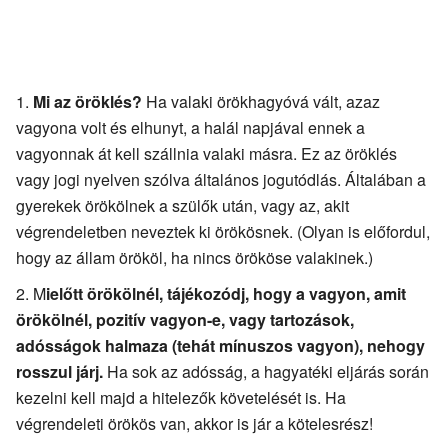
Mi az öröklés?
Ha valaki örökhagyóvá vált, azaz
vagyona volt és elhunyt, a halál napjával ennek a
vagyonnak át kell szállnia valaki másra. Ez az öröklés
vagy jogi nyelven szólva általános jogutódlás. Általában a
gyerekek örökölnek a szülők után, vagy az, akit
végrendeletben neveztek ki örökösnek. (Olyan is előfordul,
hogy az állam örököl, ha nincs örököse valakinek.)
M
ielőtt örökölnél, tájékozódj, hogy a vagyon, amit
örökölnél, pozitív vagyon-e, vagy tartozások,
adósságok halmaza (tehát mínuszos vagyon), nehogy
rosszul járj.
Ha sok az adósság, a hagyatéki eljárás során
kezelni kell majd a hitelezők követelését is. Ha
végrendeleti örökös van, akkor is jár a kötelesrész!