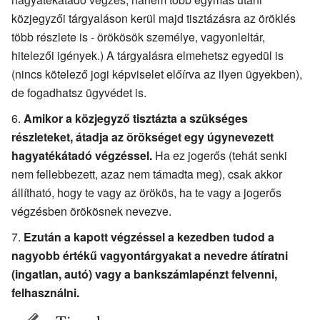
közjegyzői tárgyaláson kerül majd tisztázásra az öröklés
több részlete is - örökösök személye, vagyonleltár,
hitelezői igények.) A tárgyalásra elmehetsz egyedül is
(nincs kötelező jogi képviselet előírva az ilyen ügyekben),
de fogadhatsz ügyvédet is.
Amikor a közjegyző tisztázta a szükséges
részleteket, átadja az örökséget egy úgynevezett
hagyatékátadó végzéssel.
Ha ez jogerős (tehát senki
nem fellebbezett, azaz nem támadta meg), csak akkor
állítható, hogy te vagy az örökös, ha te vagy a jogerős
végzésben örökösnek nevezve.
Ezután a kapott végzéssel a kezedben tudod a
nagyobb értékű vagyontárgyakat a nevedre átíratni
(ingatlan, autó) vagy a bankszámlapénzt felvenni,
felhasználni.