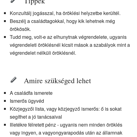
Tippek
Konzultálj jogásszal, ha öröklési helyzetbe kerültél.
Beszélj a családtagokkal, hogy kik lehetnek még
örökösök.
Tudd meg, volt-e az elhunytnak végrendelete, ugyanis
végrendeleti öröklésnél kicsit mások a szabályok mint a
végrendelet nélküli öröklésnél.
Amire szükséged lehet
A családfa ismerete
Ismerős ügyvéd
Közjegyzői lista, vagy közjegyző ismerős: ő is sokat
segíthet a jó tanácsaival
Illetékre félretett pénz - ugyanis nem minden öröklés
vagy ingyen, a vagyongyarapodás után az államnak