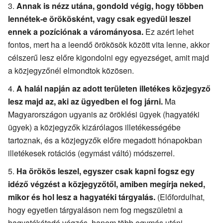
Annak is nézz utána, gondold végig, hogy többen
lennétek-e örökösként, vagy csak egyedül leszel
ennek a pozíciónak a várományosa.
Ez azért lehet
fontos, mert ha a leendő örökösök között vita lenne, akkor
célszerű lesz előre kigondolni egy egyezséget, amit majd
a közjegyzőnél elmondtok közösen.
A halál napján az adott területen illetékes közjegyző
lesz majd az, aki az ügyedben el fog járni.
Ma
Magyarországon ugyanis az öröklési ügyek (hagyatéki
ügyek) a közjegyzők kizárólagos illetékességébe
tartoznak, és a közjegyzők előre megadott hónapokban
illetékesek rotációs (egymást váltó) módszerrel.
Ha örökös leszel, egyszer csak kapni fogsz egy
idéző végzést a közjegyzőtől, amiben megírja neked,
mikor és hol lesz a hagyatéki tárgyalás.
(Előfordulhat,
hogy egyetlen tárgyaláson nem fog megszületni a
hagyatékátadó végzés, hanem több egymás utáni