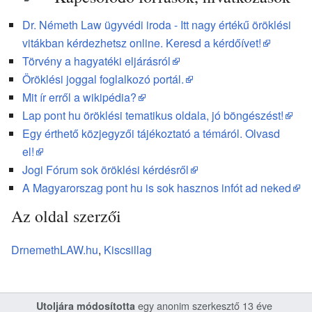
Dr. Németh Law ügyvédi iroda - Itt nagy értékű öröklési
vitákban kérdezhetsz online. Keresd a kérdőívet!
Törvény a hagyatéki eljárásról
Öröklési joggal foglalkozó portál.
Mit ír erről a wikipédia?
Lap pont hu öröklési tematikus oldala, jó böngészést!
Egy érthető közjegyzői tájékoztató a témáról. Olvasd
el!
Jogi Fórum sok öröklési kérdésről
A Magyarorszag pont hu is sok hasznos infót ad neked
Az oldal szerzői
DrnemethLAW.hu
,
Kiscsillag
egy anonim szerkesztő 13 éve
Utoljára módosította