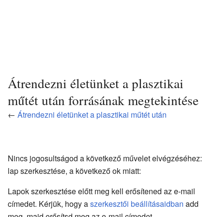
Átrendezni életünket a plasztikai
műtét után forrásának megtekintése
←
Átrendezni életünket a plasztikai műtét után
Nincs jogosultságod a következő művelet elvégzéséhez:
lap szerkesztése, a következő ok miatt:
Lapok szerkesztése előtt meg kell erősítened az e-mail
címedet. Kérjük, hogy a
szerkesztői beállításaidban
add
meg, majd erősítsd meg az e-mail címedet.