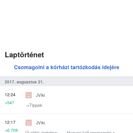
Laptörténet
Csomagolni a kórházi tartózkodás idejére
2017. augusztus 21.
12:24
JViki
+547
→‎Tippek
12:17
JViki
+6 709
Új oldal, tartalma: „== Hogyan kell csomagolni a