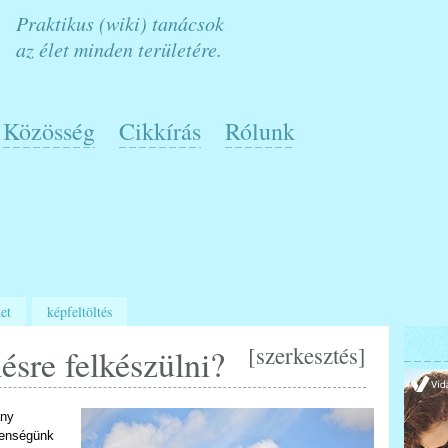
Praktikus (wiki) tanácsok
az élet minden területére.
Közösség
Cikkírás
Rólunk
et
képfeltöltés
[
szerkesztés
]
ésre felkészülni?
ány
lenségünk