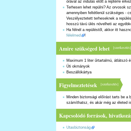
órával az indulás előtt a reptérre érkez
Terhesen lehet repülni? Az orvosok sz
amennyiben feltétlenül szükséges - cs
Veszélyeztetett terheseknek a repülés
hosszú távú ülés növelheti az egyébk
Ha félnél a repüléstől, akkor itt haszn
félelmed
!
Amire szükséged lehet
[
szerkesztés
Maximum 1 liter űrtartalmú, átlátszó
Úti okmányok
Beszállókártya
Figyelmeztetések
[
szerkesztés
]
Minden biztonsági előírást tarts be a
számíthatsz, és akár még az életed i
Kapcsolódó források, hivatkozá
Utasbiztonság