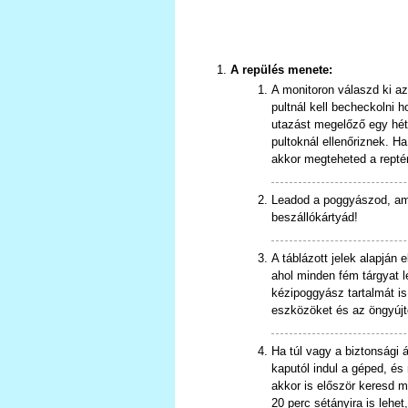
A repülés menete:
A monitoron válaszd ki a
pultnál kell becheckolni h
utazást megelőző egy hétb
pultoknál ellenőriznek. H
akkor megteheted a reptér
Leadod a poggyászod, ami
beszállókártyád!
A táblázott jelek alapján 
ahol minden fém tárgyat l
kézipoggyász tartalmát is 
eszközöket és az öngyújtó
Ha túl vagy a biztonsági
kaputól indul a géped, és 
akkor is először keresd m
20 perc sétányira is lehe