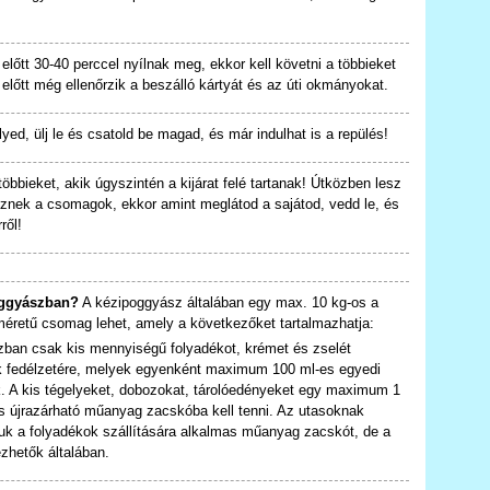
előtt 30-40 perccel nyílnak meg, ekkor kell követni a többieket
 előtt még ellenőrzik a beszálló kártyát és az úti okmányokat.
ed, ülj le és csatold be magad, és már indulhat is a repülés!
öbbieket, akik úgyszintén a kijárat felé tartanak! Útközben lesz
eznek a csomagok, ekkor amint meglátod a sajátod, vedd le, és
ről!
poggyászban?
A kézipoggyász általában egy max. 10 kg-os a
 méretű csomag lehet, amely a következőket tartalmazhatja:
ban csak kis mennyiségű folyadékot, krémet és zselét
ek fedélzetére, melyek egyenként maximum 100 ml-es egyedi
ók. A kis tégelyeket, dobozokat, tárolóedényeket egy maximum 1
ó és újrazárható műanyag zacskóba kell tenni. Az utasoknak
iuk a folyadékok szállítására alkalmas műanyag zacskót, de a
ezhetők általában.