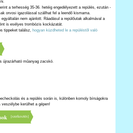
ni.
erint a terhesség 35-36. hetéig engedélyezett a repülés, ezután -
ak orvosi igazolással szállhat fel a leendő kismama.
 egyáltalán nem ajánlott. Ráadásul a repülőutak alkalmával a
ént is esélyes trombózis kockázatát.
os tippeket találsz,
hogyan küzdheted le a repüléstől való
]
 és újrazárható műanyag zacskó.
 becheckolás és a repülés során is, különben komoly bírságokra
s veszélybe kerülhet a gépen!
sok
[
szerkesztés
]