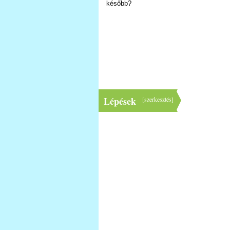
később?
Lépések
[
szerkesztés
]