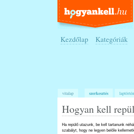
Kezdőlap
Kategóriák
szerkesztés
vitalap
laptörtén
Hogyan kell repül
Ha repülő utazunk, be kell tartanunk néh
szabályt, hogy ne legyen belőle kellemet