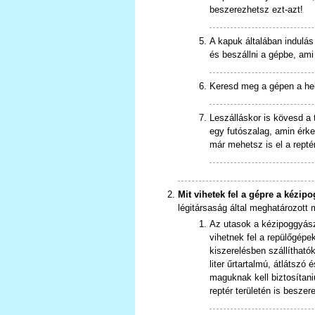
beszerezhetsz ezt-azt!
A kapuk általában indulás 
és beszállni a gépbe, ami
Keresd meg a gépen a hely
Leszálláskor is kövesd a t
egy futószalag, amin érk
már mehetsz is el a reptér
Mit vihetek fel a gépre a kézi
légitársaság által meghatározott
Az utasok a kézipoggyász
vihetnek fel a repülőgép
kiszerelésben szállíthat
liter űrtartalmú, átlátsz
maguknak kell biztosítan
reptér területén is beszer