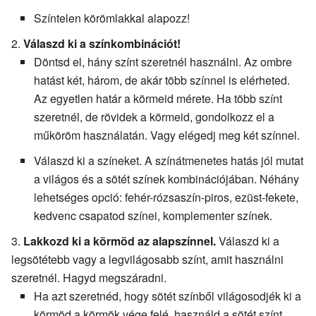
Színtelen körömlakkal alapozz!
Válaszd ki a színkombinációt!
Döntsd el, hány színt szeretnél használni. Az ombre
hatást két, három, de akár több színnel is elérheted.
Az egyetlen határ a körmeid mérete. Ha több színt
szeretnél, de rövidek a körmeid, gondolkozz el a
műköröm használatán. Vagy elégedj meg két színnel.
Válaszd ki a színeket. A színátmenetes hatás jól mutat
a világos és a sötét színek kombinációjában. Néhány
lehetséges opció: fehér-rózsaszín-piros, ezüst-fekete,
kedvenc csapatod színei, komplementer színek.
Lakkozd ki a körmöd az alapszínnel.
Válaszd ki a
legsötétebb vagy a legvilágosabb színt, amit használni
szeretnél. Hagyd megszáradni.
Ha azt szeretnéd, hogy sötét színből világosodjék ki a
körmöd a körmök vége felé, használd a sötét színt