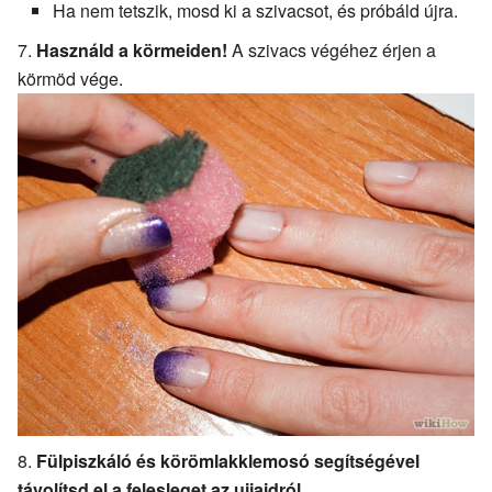
Ha nem tetszik, mosd ki a szivacsot, és próbáld újra.
Használd a körmeiden!
A szivacs végéhez érjen a
körmöd vége.
Fülpiszkáló és körömlakklemosó segítségével
távolítsd el a felesleget az ujjaidról.