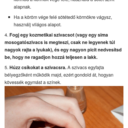
alapnak.
Ha a köröm vége felé sötétedő körmökre vágysz,
használj világos alapot.
Fogj egy kozmetikai szivacsot (vagy egy sima
mosogatószivacs is megteszi, csak ne legyenek túl
nagyok rajta a lyukak), és egy nagyon picit nedvesítsd
be, hogy ne ragadjon hozzá teljesen a lakk.
Húzz csíkokat a szivacsra.
A szivacs egyfajta
bélyegzőként működik majd, ezért gondold át, hogyan
kövessék egymást a színek.