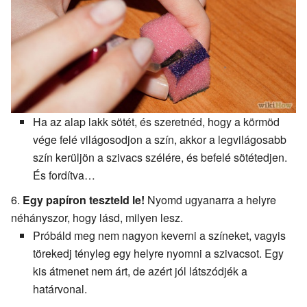
Ha az alap lakk sötét, és szeretnéd, hogy a körmöd
vége felé világosodjon a szín, akkor a legvilágosabb
szín kerüljön a szivacs szélére, és befelé sötétedjen.
És fordítva…
Egy papíron teszteld le!
Nyomd ugyanarra a helyre
néhányszor, hogy lásd, milyen lesz.
Próbáld meg nem nagyon keverni a színeket, vagyis
törekedj tényleg egy helyre nyomni a szivacsot. Egy
kis átmenet nem árt, de azért jól látszódjék a
határvonal.