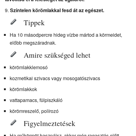
Színtelen körömlakkal fesd át az egészet.
Tippek
Ha 10 másodpercre hideg vízbe mártod a körmeidet,
előbb megszáradnak.
Amire szükséged lehet
körömlakklemosó
kozmetikai szivacs vagy mosogatószivacs
körömlakkok
vattapamacs, fülpiszkáló
körömreszelő, polírozó
Figyelmeztetések
Ha műkörmöt használsz, akkor még ragasztás előtt