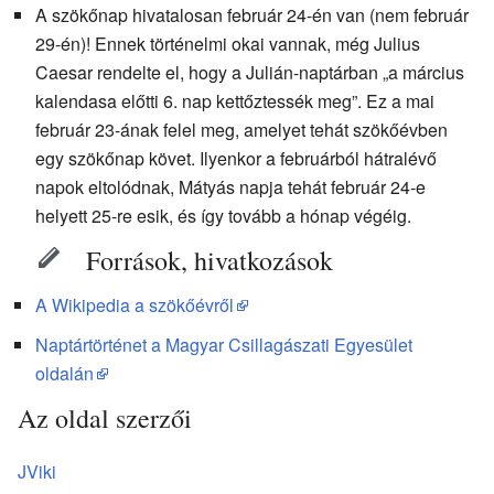
A szökőnap hivatalosan február 24-én van (nem február
29-én)! Ennek történelmi okai vannak, még Julius
Caesar rendelte el, hogy a Julián-naptárban „a március
kalendasa előtti 6. nap kettőztessék meg”. Ez a mai
február 23-ának felel meg, amelyet tehát szökőévben
egy szökőnap követ. Ilyenkor a februárból hátralévő
napok eltolódnak, Mátyás napja tehát február 24-e
helyett 25-re esik, és így tovább a hónap végéig.
Források, hivatkozások
A Wikipedia a szökőévről
Naptártörténet a Magyar Csillagászati Egyesület
oldalán
Az oldal szerzői
JViki