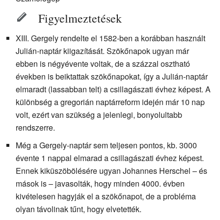
Figyelmeztetések
XIII. Gergely rendelte el 1582-ben a korábban használt
Julián-naptár kiigazítását. Szökőnapok ugyan már
ebben is négyévente voltak, de a százzal osztható
években is beiktattak szökőnapokat, így a Julián-naptár
elmaradt (lassabban telt) a csillagászati évhez képest. A
különbség a gregorián naptárreform idején már 10 nap
volt, ezért van szükség a jelenlegi, bonyolultabb
rendszerre.
Még a Gergely-naptár sem teljesen pontos, kb. 3000
évente 1 nappal elmarad a csillagászati évhez képest.
Ennek kiküszöbölésére ugyan Johannes Herschel – és
mások is – javasolták, hogy minden 4000. évben
kivételesen hagyják el a szökőnapot, de a probléma
olyan távolinak tűnt, hogy elvetették.