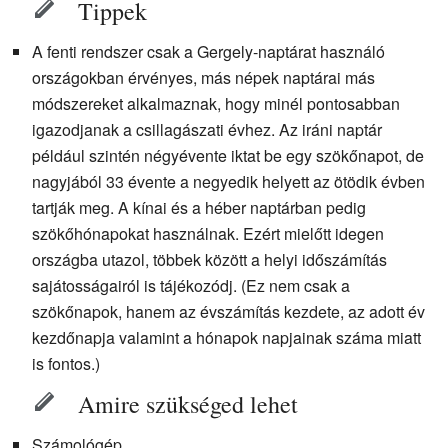
Tippek
A fenti rendszer csak a Gergely-naptárat használó
országokban érvényes, más népek naptárai más
módszereket alkalmaznak, hogy minél pontosabban
igazodjanak a csillagászati évhez. Az iráni naptár
például szintén négyévente iktat be egy szökőnapot, de
nagyjából 33 évente a negyedik helyett az ötödik évben
tartják meg. A kínai és a héber naptárban pedig
szökőhónapokat használnak. Ezért mielőtt idegen
országba utazol, többek között a helyi időszámítás
sajátosságairól is tájékozódj. (Ez nem csak a
szökőnapok, hanem az évszámítás kezdete, az adott év
kezdőnapja valamint a hónapok napjainak száma miatt
is fontos.)
Amire szükséged lehet
Számológép