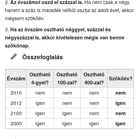
Az évszámot oszd el százzal is.
Ha nem csak a négy,
hanem a száz is maradék nélkül osztja az adott évet, akkor
mégsem szökőév.
Ha az évszám osztható néggyel, százzal és
négyszázzal is, akkor kivételesen mégis van benne
szökőnap.
Összefoglalás
Osztható
Osztható
Osztható
Évszám
Szökőév?
4-gyel?
100-zal?
400-zal?
2010
nem
nem
nem
nem
2012
igen
nem
nem
igen
2100
igen
igen
nem
nem
2000
igen
igen
igen
igen