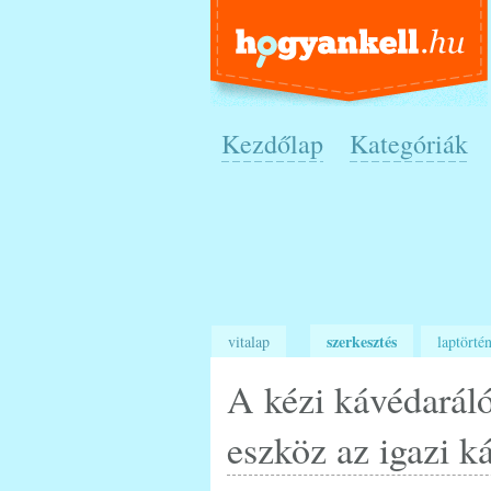
Kezdőlap
Kategóriák
szerkesztés
vitalap
laptörtén
A kézi kávédaráló
eszköz az igazi k