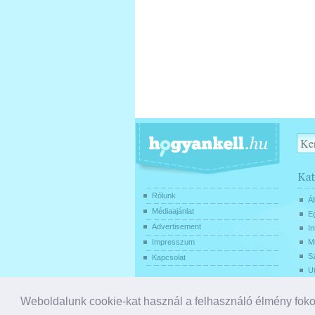
Rólunk
Ál
Médiaajánlat
E
Advertisement
In
Impresszum
Mű
S
Kapcsolat
U
© 2026
Hogyankell.hu
|
Adatvédelem és cookie
Weboldalunk cookie-kat használ a felhasználó élmény fo