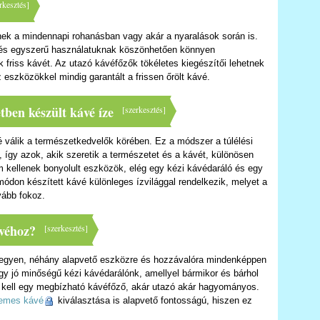
rkesztés
]
nek a mindennapi rohanásban vagy akár a nyaralások során is.
és egyszerű használatuknak köszönhetően könnyen
ük friss kávét. Az utazó kávéfőzők tökéletes kiegészítői lehetnek
 eszközökkel mindig garantált a frissen őrölt kávé.
tben készült kávé íze
[
szerkesztés
]
 válik a természetkedvelők körében. Ez a módszer a túlélési
 így azok, akik szeretik a természetet és a kávét, különösen
m kellenek bonyolult eszközök, elég egy kézi kávédaráló és egy
ódon készített kávé különleges ízvilággal rendelkezik, melyet a
vább fokoz.
ávéhoz?
[
szerkesztés
]
egyen, néhány alapvető eszközre és hozzávalóra mindenképpen
gy jó minőségű kézi kávédarálónk, amellyel bármikor és bárhol
tt kell egy megbízható kávéfőző, akár utazó akár hagyományos.
emes kávé
kiválasztása is alapvető fontosságú, hiszen ez