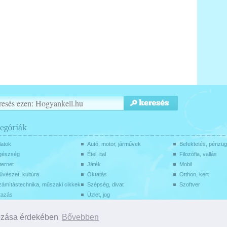
latok
Autó, motor, járművek
Befektetés, pénzü
gészség
Étel, ital
Filozófia, vallás
ternet
Játék
Mobil
vészet, kultúra
Oktatás
Otthon, kert
zámítástechnika, műszaki cikkek
Szépség, divat
Szoftver
tazás
Üzlet, jog
-k
Koncepció + kialakítás:
kozása érdekében
Bővebben