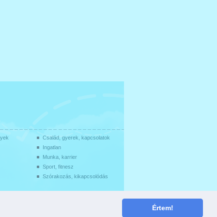
gyek
Család, gyerek, kapcsolatok
Ingatlan
Munka, karrier
Sport, fitnesz
Szórakozás, kikapcsolódás
Támogató:
Értem!