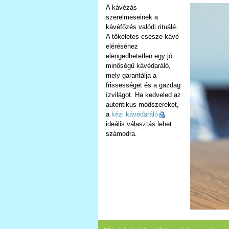
A kávézás
szerelmeseinek a
kávéfőzés valódi rituálé.
A tökéletes csésze kávé
eléréséhez
elengedhetetlen egy jó
minőségű kávédaráló,
mely garantálja a
frissességet és a gazdag
ízvilágot. Ha kedveled az
autentikus módszereket,
a
kézi kávédaráló
ideális választás lehet
számodra.