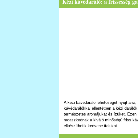
Kézi kávédaráló: a frissesség ga
A kézi kávédaráló lehetőséget nyújt arra,
kávédarálókkal ellentétben a kézi darál
természetes aromájukat és ízüket. Ezen 
ragaszkodnak a kiváló minőségű friss ká
elkészíthetik kedvenc italukat.