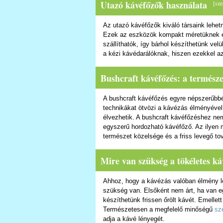
Utazó kávéfőzők használata
[
sze
Az utazó kávéfőzők kiváló társaink lehet
Ezek az eszközök kompakt méretüknek 
szállíthatók, így bárhol készíthetünk vel
a kézi kávédarálóknak, hiszen ezekkel az
Bushcraft kávéfőzés: a természe
A bushcraft kávéfőzés egyre népszerűbbé
technikákat ötvözi a kávézás élményével,
élvezhetik. A bushcraft kávéfőzéshez ne
egyszerű hordozható kávéfőző. Az ilyen m
természet közelsége és a friss levegő to
Mire van szükség a tökéletes k
Ahhoz, hogy a kávézás valóban élmény l
szükség van. Elsőként nem árt, ha van e
készíthetünk frissen őrölt kávét. Emelle
Természetesen a megfelelő minőségű
sz
adja a kávé lényegét.