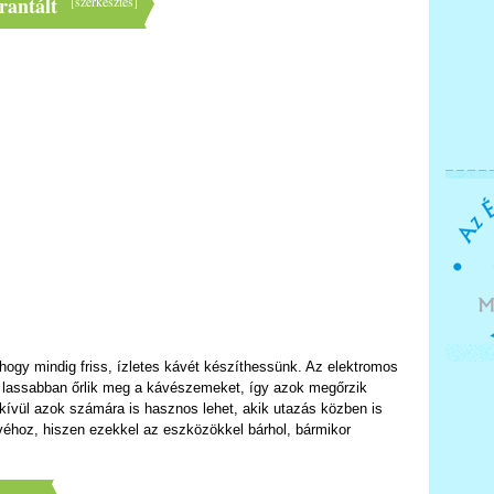
rantált
[
szerkesztés
]
 hogy mindig friss, ízletes kávét készíthessünk. Az elektromos
ók lassabban őrlik meg a kávészemeket, így azok megőrzik
kívül azok számára is hasznos lehet, akik utazás közben is
véhoz, hiszen ezekkel az eszközökkel bárhol, bármikor