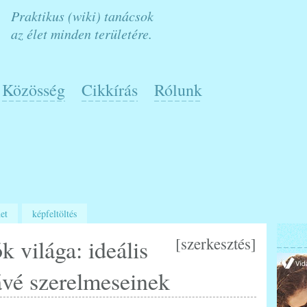
Praktikus (wiki) tanácsok
az élet minden területére.
Közösség
Cikkírás
Rólunk
et
képfeltöltés
[
szerkesztés
]
k világa: ideális
ávé szerelmeseinek