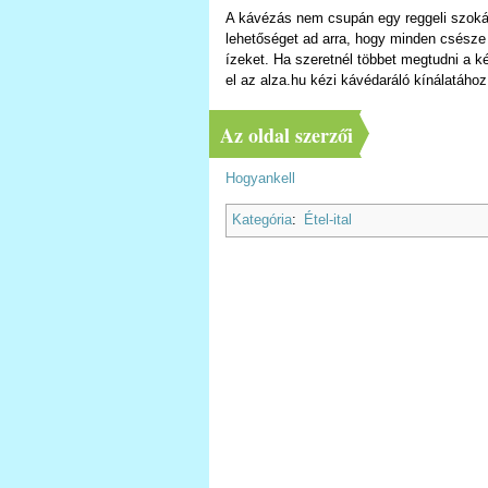
A kávézás nem csupán egy reggeli szokás,
lehetőséget ad arra, hogy minden csésze 
ízeket. Ha szeretnél többet megtudni a k
el az alza.hu kézi kávédaráló kínálatához
Az oldal szerzői
Hogyankell
Kategória
:
Étel-ital